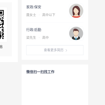
家政/保安
聂女士
·
高中以下
行政/后勤
梁先生
·
高中
息
查看更多简历
微信扫一扫找工作